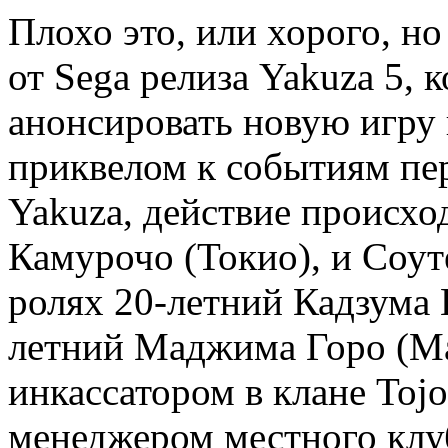
Плохо это, или хорого, но
от Sega релиза Yakuza 5, 
анонсировать новую игру в
приквелом к событиям пе
Yakuza, действие происход
Камурочо (Токио), и Соут
ролях 20-летний Кадзума 
летний Маджима Горо (Ma
инкассатором в клане Tojo
менеджером местного клуб