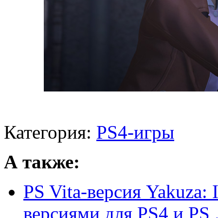
Категория:
PS4-игры
А также:
PS Vita-версия Yakuza: 
версиями для PS4 и PS .