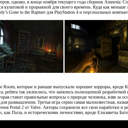
ов, однако, в конце ноября текущего года сборник Amnesia: Col
ся культовой и прорывной для своего времени. Куда как меньше л
’s Gone to the Rapture для PlayStation 4 и персональных компью
ese Room, которые и раньше выпускали хорошие хорроры, вроде Ko
а, ребята так увлеклись, что занялись полноценной разработкой
орая ставит правильные вопросы о природе человека, взяв за осно
я размышления. Третья игра серии самая малоизвестная, называе
ния Portal 2 от Valve. Авторы сохранили все свои наработки и 
 как Пила, и историческими личностями, вроде Елизаветы Бато