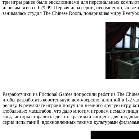
три игры ранее были эксклюзивами для персональных компьютер
игрокам всего в €29.99. Первая игра серии, несомненно, являет
занималась студия The Chinese Room, подарившая миру Everybody
Разработчики из Frictional Games попросили ребят из The Chin
чтобы разработать коротенькую демо-версию, длинной в 1-2 час
релизу. В результате игроки получили немного другую игру, кот
глобальных масштабов, что дало многим игрокам немало пищи дл
когда авторы старались сделать красивый концепт для продвиже
серия испытаний, вдохновленных такими культурами фильмами,