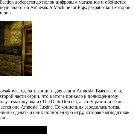
lection доберется до полок цифровым магазинов и обойдется
юди знают об Amnesia: A Machine for Pigs, разработкой которой
теров.
rsakovia, сделать концепт для серии Amnesia. Вместо того,
 второй части серии, что в итоге привело к полноценному
ву тематику зла из The Dark Descent, а затем развили её до
тся она Amnesia: Justine. Её концепция зародилась тогда,
решили сделать из них полноценную игру, которая выглядит как
ри.