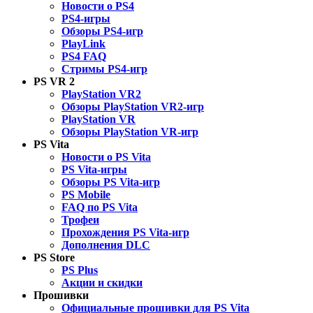
Новости о PS4
PS4-игры
Обзоры PS4-игр
PlayLink
PS4 FAQ
Стримы PS4-игр
PS VR 2
PlayStation VR2
Обзоры PlayStation VR2-игр
PlayStation VR
Обзоры PlayStation VR-игр
PS Vita
Новости о PS Vita
PS Vita-игры
Обзоры PS Vita-игр
PS Mobile
FAQ по PS Vita
Трофеи
Прохождения PS Vita-игр
Дополнения DLC
PS Store
PS Plus
Акции и скидки
Прошивки
Официальные прошивки для PS Vita