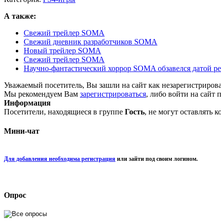
А также:
Свежий трейлер SOMA
Свежий дневник разработчиков SOMA
Новый трейлер SOMA
Свежий трейлер SOMA
Научно-фантастический хоррор SOMA обзавелся датой ре
Уважаемый посетитель, Вы зашли на сайт как незарегистриров
Мы рекомендуем Вам
зарегистрироваться
, либо войти на сайт 
Информация
Посетители, находящиеся в группе
Гость
, не могут оставлять 
Мини-чат
Для добавления необходима регистрация
или зайти под своим логином.
Опрос