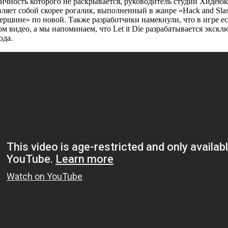
ичность которого не раскрывается, руководитель студии Хидеюк
вляет собой скорее рогалик, выполненный в жанре «Hack and Slas
ершине» по новой. Также разработчики намекнули, что в игре е
 видео, а мы напоминаем, что Let it Die разрабатывается эксклюз
ода.