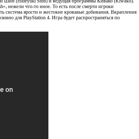
и Шин (Hideyuki Shin) и ведущая программы Кивако (Kiwako).
h», нежели что-то иное. То есть после смерти игроки
сть система ярости и жестокие кровавые добивания. Вкрапления
ивно для PlayStation 4. Игра будет распространяться по