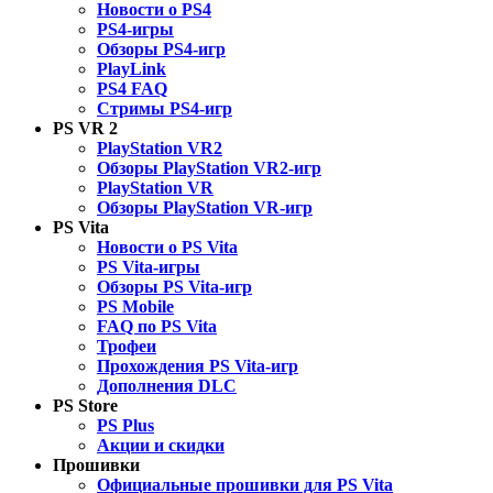
Новости о PS4
PS4-игры
Обзоры PS4-игр
PlayLink
PS4 FAQ
Стримы PS4-игр
PS VR 2
PlayStation VR2
Обзоры PlayStation VR2-игр
PlayStation VR
Обзоры PlayStation VR-игр
PS Vita
Новости о PS Vita
PS Vita-игры
Обзоры PS Vita-игр
PS Mobile
FAQ по PS Vita
Трофеи
Прохождения PS Vita-игр
Дополнения DLC
PS Store
PS Plus
Акции и скидки
Прошивки
Официальные прошивки для PS Vita