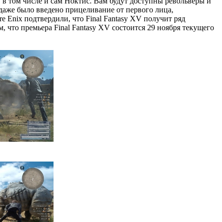
, в том числе и сам Ноктис. Вам будут доступны револьверы и
даже было введено прицеливание от первого лица,
 Enix подтвердили, что Final Fantasy XV получит ряд
, что премьера Final Fantasy XV состоится 29 ноября текущего