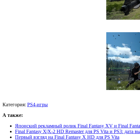
Категория:
PS4-игры
А также:
Японский рекламный ролик Final Fantasy XV и Final Fanta
Final Fantasy X|X-2 HD Remaster для PS Vita и PS3: дата в
Первый взгляд на Final Fantasy X HD для PS Vita