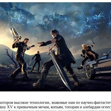
 котором высокие технологии, знакомые нам по научно-фантасти
antasy XV к привычным мечам, копьям, топорам и алебардам огнес