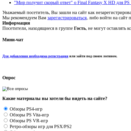
"Мир получит скорый ответ" о Final Fantasy X HD для PS 
Уважаемый посетитель, Вы зашли на сайт как незарегистриров
Мы рекомендуем Вам
зарегистрироваться
, либо войти на сайт 
Информация
Посетители, находящиеся в группе
Гость
, не могут оставлять 
Мини-чат
Для добавления необходима регистрация
или зайти под своим логином.
Опрос
Какие материалы вы хотели бы видеть на сайте?
Обзоры PS4-игр
Обзоры PS Vita-игр
Обзоры PS VR-игр
Ретро-обзоры игр для PSX/PS2