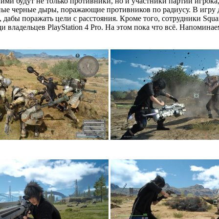
 ими будут не только противники, но и участники партии игрока
рные черные дыры, поражающие противников по радиусу. В игру 
абы поражать цели с расстояния. Кроме того, сотрудники Square
владельцев PlayStation 4 Pro. На этом пока что всё. Напоминаем