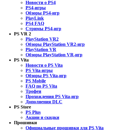
Новости о PS4
PS4-игры
Обзоры PS4-игр
PlayLink
PS4 FAQ
Стримы PS4-игр
PS VR 2
PlayStation VR2
Обзоры PlayStation VR2-игр
PlayStation VR
Обзоры PlayStation VR-игр
PS Vita
Новости о PS Vita
PS Vita-игры
Обзоры PS Vita-игр
PS Mobile
FAQ по PS Vita
Трофеи
Прохождения PS Vita-игр
Дополнения DLC
PS Store
PS Plus
Акции и скидки
Прошивки
Официальные прошивки для PS Vita