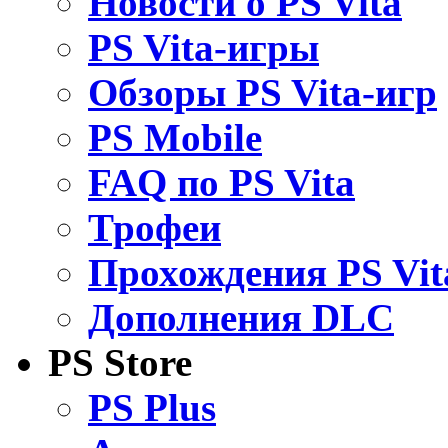
Новости о PS Vita
PS Vita-игры
Обзоры PS Vita-игр
PS Mobile
FAQ по PS Vita
Трофеи
Прохождения PS Vit
Дополнения DLC
PS Store
PS Plus