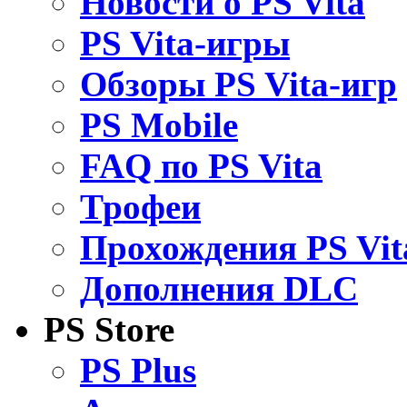
Новости о PS Vita
PS Vita-игры
Обзоры PS Vita-игр
PS Mobile
FAQ по PS Vita
Трофеи
Прохождения PS Vit
Дополнения DLC
PS Store
PS Plus