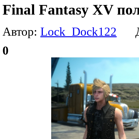
Final Fantasy XV по
Автор:
Lock_Dock122
Да
0