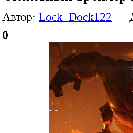
Автор:
Lock_Dock122
Да
0