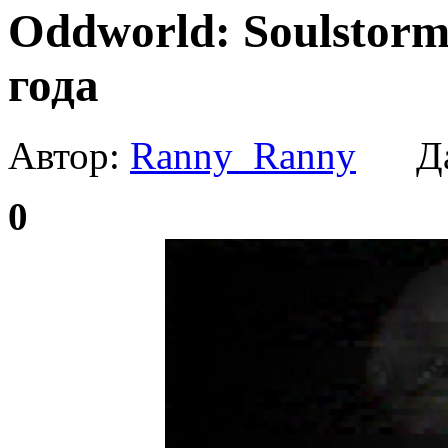
Oddworld: Soulstorm
года
Автор:
Ranny_Ranny
Да
0