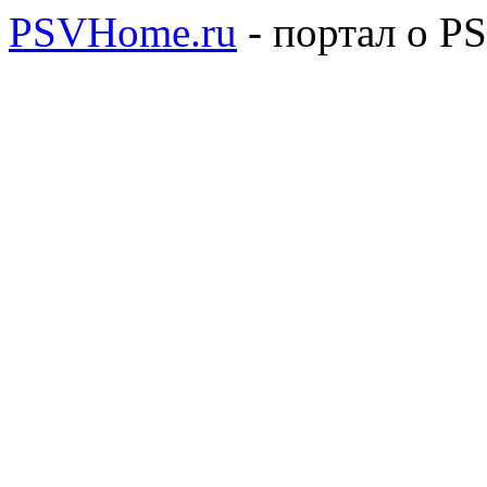
PSVHome.ru
- портал о P