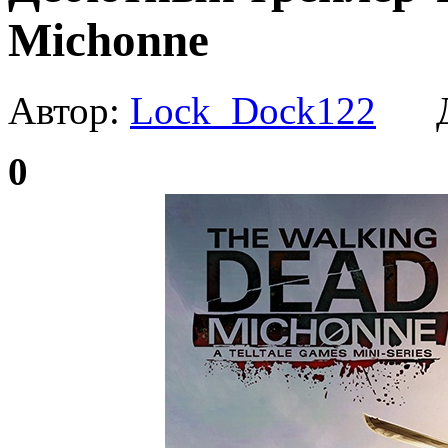
Michonne
Автор:
Lock_Dock122
Да
0