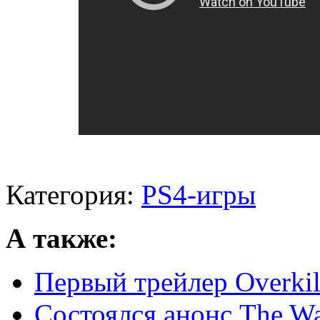
Категория:
PS4-игры
А также:
Первый трейлер Overkil
Состоялся анонс The Wa