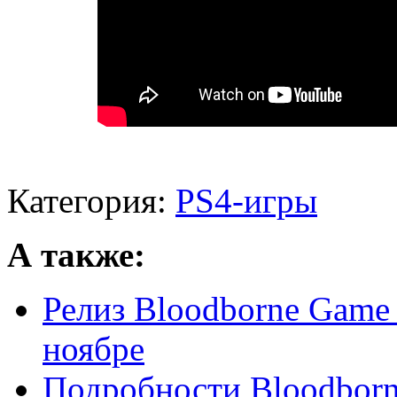
Категория:
PS4-игры
А также:
Релиз Bloodborne Game o
ноябре
Подробности Bloodborne