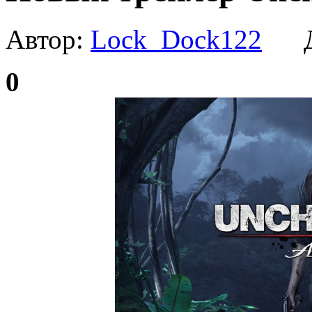
Автор:
Lock_Dock122
Да
0