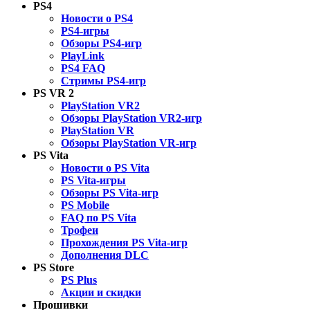
PS4
Новости о PS4
PS4-игры
Обзоры PS4-игр
PlayLink
PS4 FAQ
Стримы PS4-игр
PS VR 2
PlayStation VR2
Обзоры PlayStation VR2-игр
PlayStation VR
Обзоры PlayStation VR-игр
PS Vita
Новости о PS Vita
PS Vita-игры
Обзоры PS Vita-игр
PS Mobile
FAQ по PS Vita
Трофеи
Прохождения PS Vita-игр
Дополнения DLC
PS Store
PS Plus
Акции и скидки
Прошивки