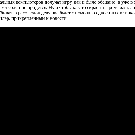
альных компьютеров получат игру, как и было обещано, в уже в 
консолей не придется. Ну а чтобы как-то скрасить время ожидан
Убивать красолюдов девушка будет с помощью сдвоенных клинков,
йлер, прикрепленный к новости.