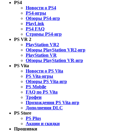
PS4
Новости о PS4
PS4-игры
Обзоры PS4-игр
PlayLink
PS4 FAQ
Стримы PS4-игр
PS VR 2
PlayStation VR2
Обзоры PlayStation VR2-игр
PlayStation VR
Обзоры PlayStation VR-игр
PS Vita
Новости о PS Vita
PS Vita-игры
Обзоры PS Vita-игр
PS Mobile
FAQ по PS Vita
Трофеи
Прохождения PS Vita-игр
Дополнения DLC
PS Store
PS Plus
Акции и скидки
Прошивки