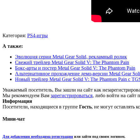
Категория:
PS4-игры
А также:
Эволюция серии Metal Gear Solid, рекламный ролик
Свежий трейлер Metal Gear Solid V: The Phantom Pain
Бокс-арты и постер Metal Gear Solid V: The Phantom Pain
Альтернативное прохождение демо-версии Metal Gear Solid
Новый трейлер Metal Gear Solid V: The Phantom Pain с TG
Уважаемый посетитель, Вы зашли на сайт как незарегистриров
Мы рекомендуем Вам
зарегистрироваться
, либо войти на сайт 
Информация
Посетители, находящиеся в группе
Гость
, не могут оставлять 
Мини-чат
Для добавления необходима регистрация
или зайти под своим логином.