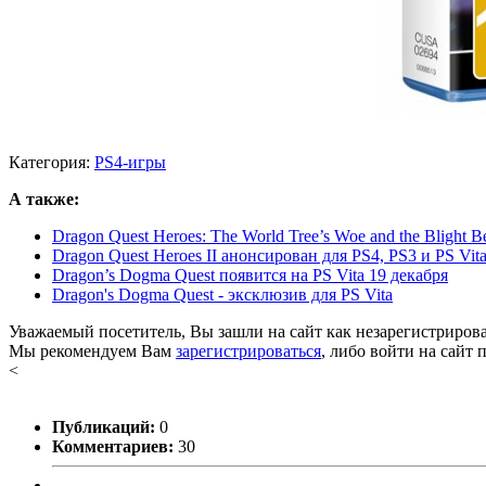
Категория:
PS4-игры
А также:
Dragon Quest Heroes: The World Tree’s Woe and the Blight B
Dragon Quest Heroes II анонсирован для PS4, PS3 и PS Vit
Dragon’s Dogma Quest появится на PS Vita 19 декабря
Dragon's Dogma Quest - эксклюзив для PS Vita
Уважаемый посетитель, Вы зашли на сайт как незарегистриров
Мы рекомендуем Вам
зарегистрироваться
, либо войти на сайт 
<
Публикаций:
0
Комментариев:
30