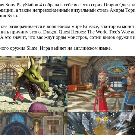
для Sony PlayStation 4 собрала в себе все, что серия Dragon Ques
окации, а также непревзойденный визуальный стиль Акиры Тория
ия Бука.
eroes разворачивается в волшебном мире Erusaze, в котором мон
ить причину этого. Dragon Quest Heroes: The World Tree's Woe a
. А это значит, что вас ждут орды монстров, сотни видов оружи
ного оружия Slime. Игра выйдет на английском языке.