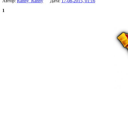
Автор:
Ranny_Ranny
Дата:
17-08-2015, 01:16
1