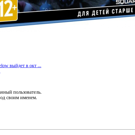
elow выйдет в окт ...
a
анный пользователь.
под своим именем.