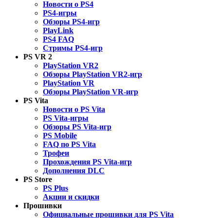
Новости о PS4
PS4-игры
Обзоры PS4-игр
PlayLink
PS4 FAQ
Стримы PS4-игр
PS VR 2
PlayStation VR2
Обзоры PlayStation VR2-игр
PlayStation VR
Обзоры PlayStation VR-игр
PS Vita
Новости о PS Vita
PS Vita-игры
Обзоры PS Vita-игр
PS Mobile
FAQ по PS Vita
Трофеи
Прохождения PS Vita-игр
Дополнения DLC
PS Store
PS Plus
Акции и скидки
Прошивки
Официальные прошивки для PS Vita