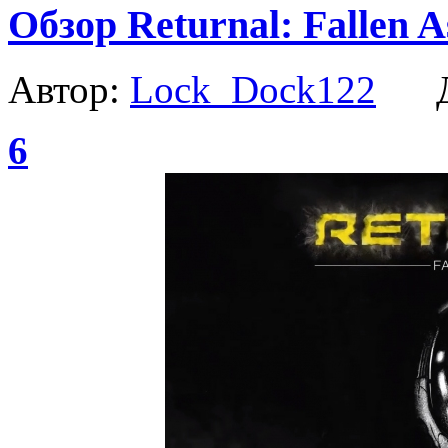
Обзор Returnal: Fallen A
Автор:
Lock_Dock122
Да
6