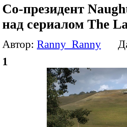
Со-президент Naugh
над сериалом The La
Автор:
Ranny_Ranny
Да
1