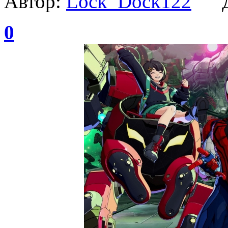
Автор:
Lock_Dock122
Да
0