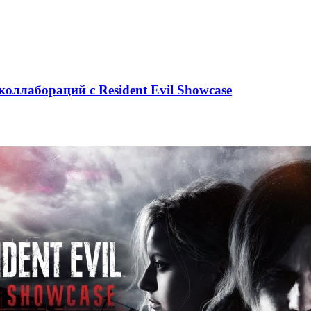
оллабораций с Resident Evil Showcase