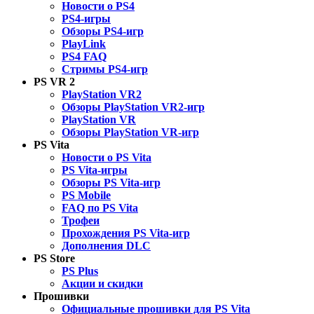
Новости о PS4
PS4-игры
Обзоры PS4-игр
PlayLink
PS4 FAQ
Стримы PS4-игр
PS VR 2
PlayStation VR2
Обзоры PlayStation VR2-игр
PlayStation VR
Обзоры PlayStation VR-игр
PS Vita
Новости о PS Vita
PS Vita-игры
Обзоры PS Vita-игр
PS Mobile
FAQ по PS Vita
Трофеи
Прохождения PS Vita-игр
Дополнения DLC
PS Store
PS Plus
Акции и скидки
Прошивки
Официальные прошивки для PS Vita