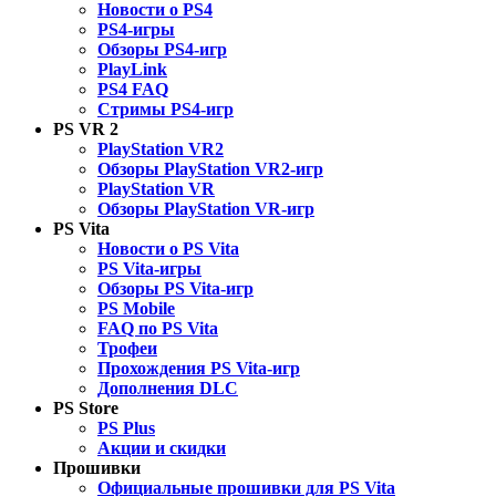
Новости о PS4
PS4-игры
Обзоры PS4-игр
PlayLink
PS4 FAQ
Стримы PS4-игр
PS VR 2
PlayStation VR2
Обзоры PlayStation VR2-игр
PlayStation VR
Обзоры PlayStation VR-игр
PS Vita
Новости о PS Vita
PS Vita-игры
Обзоры PS Vita-игр
PS Mobile
FAQ по PS Vita
Трофеи
Прохождения PS Vita-игр
Дополнения DLC
PS Store
PS Plus
Акции и скидки
Прошивки
Официальные прошивки для PS Vita