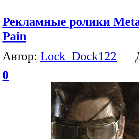
Рекламные ролики Metal
Pain
Автор:
Lock_Dock122
Да
0