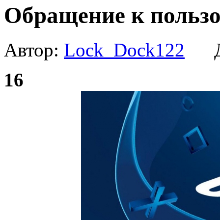
Обращение к польз
Автор:
Lock_Dock122
Да
16