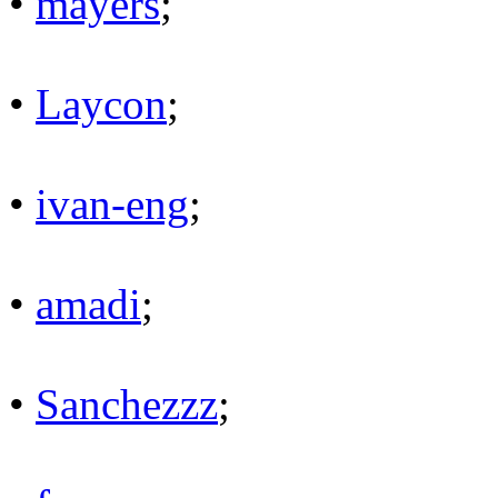
•
mayers
;
•
Laycon
;
•
ivan-eng
;
•
amadi
;
•
Sanchezzz
;