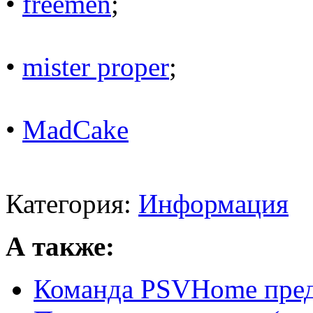
•
freemen
;
•
mister proper
;
•
MadCake
Категория:
Информация
А также:
Команда PSVHome пред