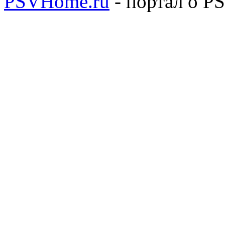
PSVHome.ru
- портал о P