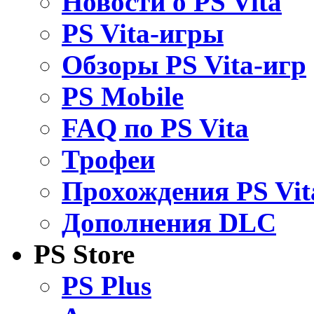
Новости о PS Vita
PS Vita-игры
Обзоры PS Vita-игр
PS Mobile
FAQ по PS Vita
Трофеи
Прохождения PS Vit
Дополнения DLC
PS Store
PS Plus