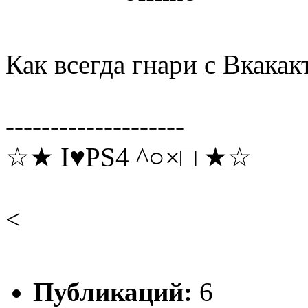
Как всегда гнари с Вкакакт
--------------------
☆★ I♥PS4 ^○×□ ★☆
<
Публикаций:
6