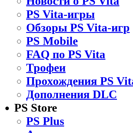
Новости о PS Vita
PS Vita-игры
Обзоры PS Vita-игр
PS Mobile
FAQ по PS Vita
Трофеи
Прохождения PS Vit
Дополнения DLC
PS Store
PS Plus