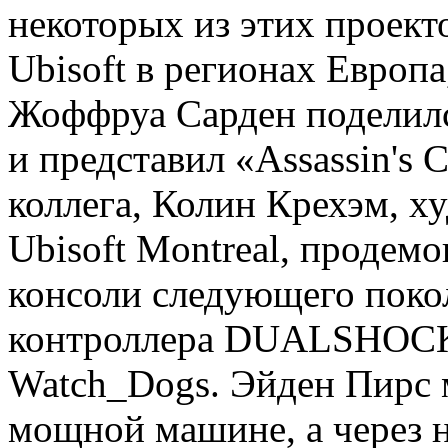
некоторых из этих проект
Ubisoft в регионах Европ
Жоффруа Сарден поделилс
и представил «Assassin's 
коллега, Колин Крехэм, х
Ubisoft Montreal, продем
консоли следующего поко
контроллера DUALSHOCK 
Watch_Dogs. Эйден Пирс 
мощной машине, а через н