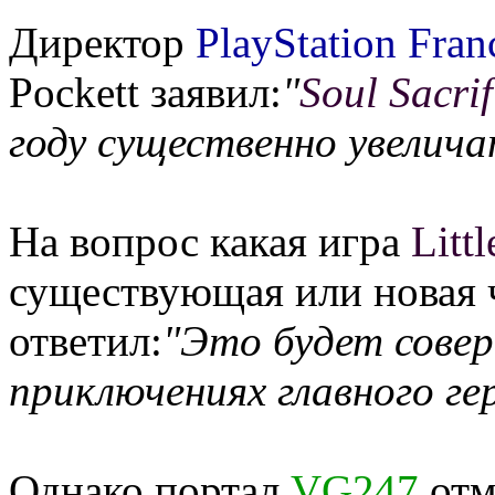
Директор
PlayStation Fran
Pockett
заявил:
"
Soul Sacrif
году существенно увелич
На вопрос какая игра
Litt
существующая или новая 
ответил:
"Это будет совер
приключениях главного ге
Однако портал
VG247
отм