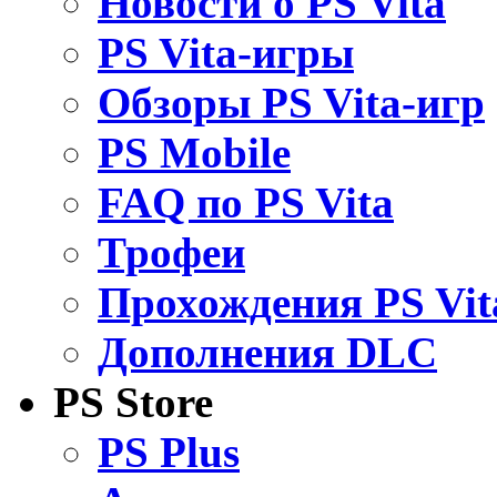
Новости о PS Vita
PS Vita-игры
Обзоры PS Vita-игр
PS Mobile
FAQ по PS Vita
Трофеи
Прохождения PS Vit
Дополнения DLC
PS Store
PS Plus