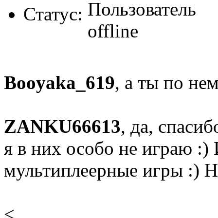
Статус:
Booyaka_619
, а ты по не
ZANKU66613
, да, спасиб
я в них особо не играю :)
мультиплеерные игры :) Ну
<