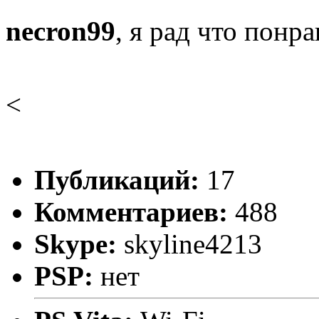
necron99
, я рад что понр
<
Публикаций:
17
Комментариев:
488
Skype:
skyline4213
PSP:
нет