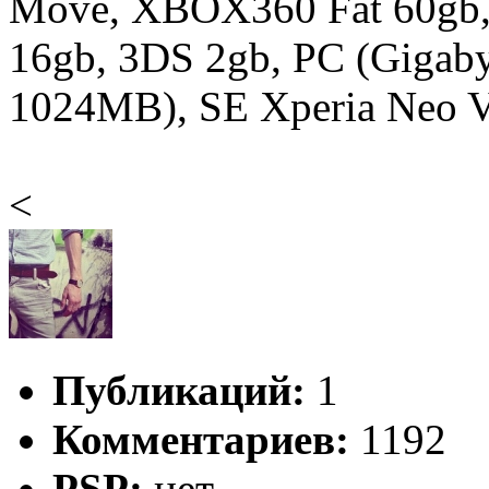
Move, XBOX360 Fat 60gb,
16gb, 3DS 2gb, PC (Gigab
1024MB), SE Xperia Neo V 
<
Публикаций:
1
Комментариев:
1192
PSP:
нет