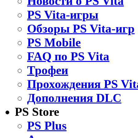
Новости о PS Vita
PS Vita-игры
Обзоры PS Vita-игр
PS Mobile
FAQ по PS Vita
Трофеи
Прохождения PS Vit
Дополнения DLC
PS Store
PS Plus