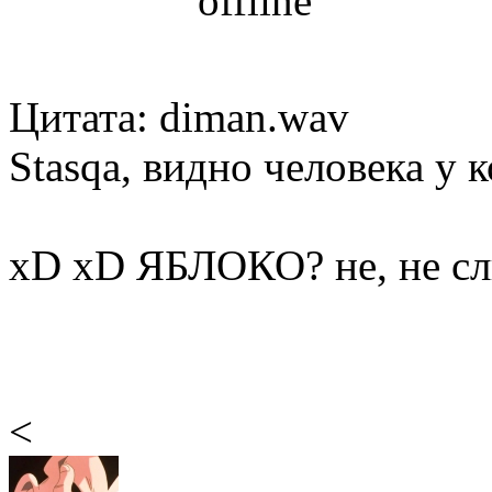
Цитата: diman.wav
Stasqa, видно человека у к
xD xD ЯБЛОКО? не, не сл
<