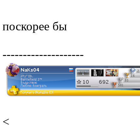
поскорее бы
--------------------
<