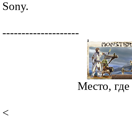
Sony.
--------------------
Место, где
<