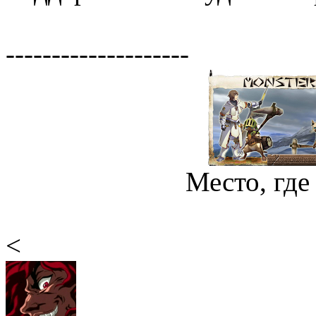
--------------------
Место, где
<