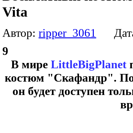
Vita
Автор:
ripper_3061
Дат
9
В мире
LittleBigPlanet
п
костюм "Скафандр". Пос
он будет доступен тол
вр