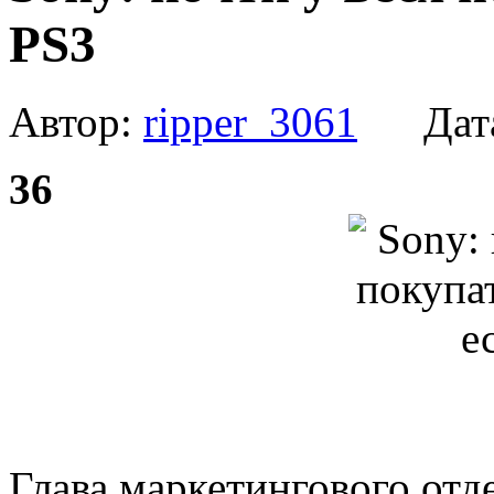
PS3
Автор:
ripper_3061
Дат
36
Глава маркетингового отд