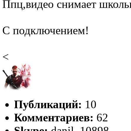
Ппц,видео снимает школь
С подключением!
<
Публикаций:
10
Комментариев:
62
Skype:
danil_10898