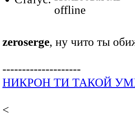
zeroserge
, ну чито ты об
--------------------
НИКРОН ТИ ТАКОЙ У
<