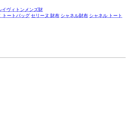
ルイヴィトンメンズ財
 トートバッグ
セリーヌ 財布
シャネル財布
シャネル トート