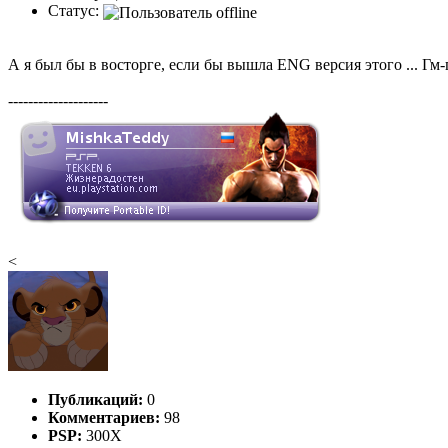
Статус:
А я был бы в восторге, если бы вышла ENG версия этого ... Гм
--------------------
<
Публикаций:
0
Комментариев:
98
PSP:
300X