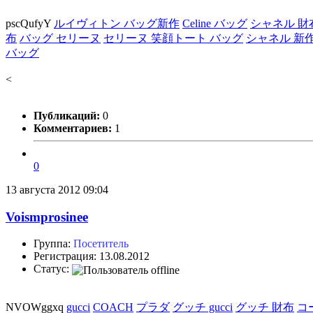
pscQufyY
ルイヴィトン バッグ新作
Celine バッグ
シャネル 財
布
バッグ セリーヌ
セリーヌ 笑顔トート バッグ
シャネル 新
バッグ
<
Публикаций:
0
Комментариев:
1
0
13 августа 2012 09:04
Voismprosinee
Группа:
Посетитель
Регистрация: 13.08.2012
Статус:
NVOWggxq
gucci
COACH
プラダ
グッチ gucci
グッチ 財布
コ