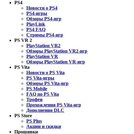
PS4
Новости о PS4
PS4-игры
Обзоры PS4-игр
PlayLink
PS4 FAQ
Стримы PS4-игр
PS VR 2
PlayStation VR2
Обзоры PlayStation VR2-игр
PlayStation VR
Обзоры PlayStation VR-игр
PS Vita
Новости о PS Vita
PS Vita-игры
Обзоры PS Vita-игр
PS Mobile
FAQ по PS Vita
Трофеи
Прохождения PS Vita-игр
Дополнения DLC
PS Store
PS Plus
Акции и скидки
Прошивки