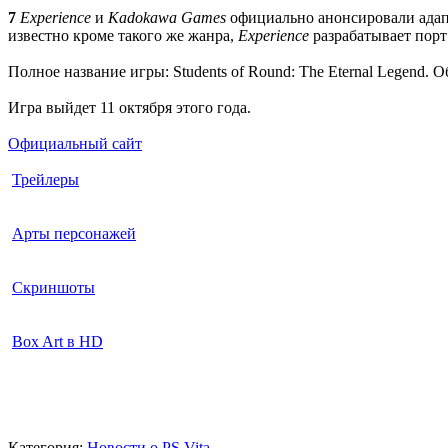
7
Experience
и
Kadokawa Games
официально анонсировали ада
известно кроме такого же жанра,
Experience
разрабатывает порт
Полное название игры: Students of Round: The Eternal Legend
Игра выйдет 11 октября этого года.
Официальный сайт
Трейлеры
Арты персонажей
Скриншоты
Box Art в HD
Категория:
Новости о PS Vita