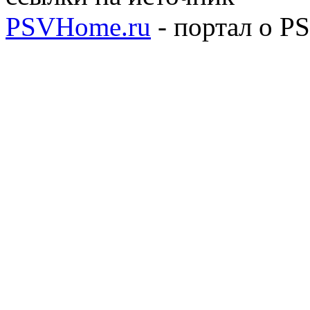
PSVHome.ru
- портал о P