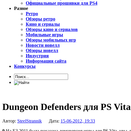
Официальные прошивки для PS4
Разное
Ретро
Обзоры ретро
Кино и сериалы
Обзоры кино и сериалов
Мобильные игры
Обзоры мобильных игр
Новости новелл
Обзоры новелл
Индустрия
Информация сайта
Конкурсы
Dungeon Defenders для PS Vit
Автор:
SteelStrannik
Дата:
15-06-2012, 19:33
9
На Е3 2011 была показана демоверсия игры для PS Vita, увы