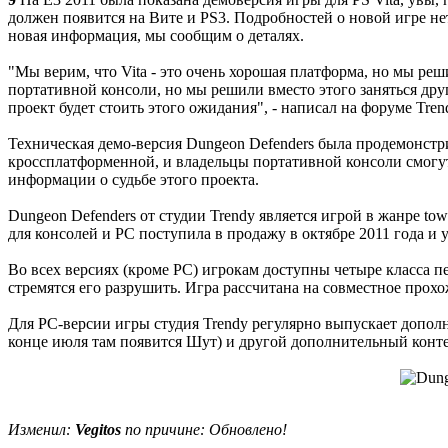
должен появится на Вите и PS3. Подробностей о новой игре нет
новая информация, мы сообщим о деталях.
"Мы верим, что Vita - это очень хорошая платформа, но мы реш
портативной консоли, но мы решили вместо этого заняться дру
проект будет стоить этого ожидания", - написал на форуме Tr
Техническая демо-версия Dungeon Defenders была продемонстриро
кроссплатформенной, и владельцы портативной консоли смогут
информации о судьбе этого проекта.
Dungeon Defenders от студии Trendy является игрой в жанре tow
для консолей и PC поступила в продажу в октябре 2011 года и 
Во всех версиях (кроме PC) игрокам доступны четыре класса п
стремятся его разрушить. Игра рассчитана на совместное прох
Для PC-версии игры студия Trendy регулярно выпускает дополн
конце июля там появится Шут) и другой дополнительный конте
Изменил:
Vegitos
по причине: Обновлено!