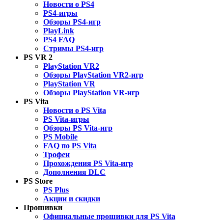
Новости о PS4
PS4-игры
Обзоры PS4-игр
PlayLink
PS4 FAQ
Стримы PS4-игр
PS VR 2
PlayStation VR2
Обзоры PlayStation VR2-игр
PlayStation VR
Обзоры PlayStation VR-игр
PS Vita
Новости о PS Vita
PS Vita-игры
Обзоры PS Vita-игр
PS Mobile
FAQ по PS Vita
Трофеи
Прохождения PS Vita-игр
Дополнения DLC
PS Store
PS Plus
Акции и скидки
Прошивки
Официальные прошивки для PS Vita