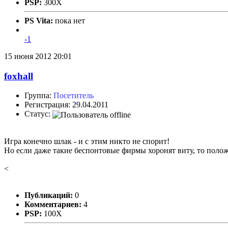
PSP:
300X
PS Vita:
пока нет
-1
15 июня 2012 20:01
foxhall
Группа:
Посетитель
Регистрация: 29.04.2011
Статус:
Игра конечно шлак - и с этим никто не спорит!
Но если даже такие беспонтовые фирмы хоронят виту, то поло
<
Публикаций:
0
Комментариев:
4
PSP:
100X