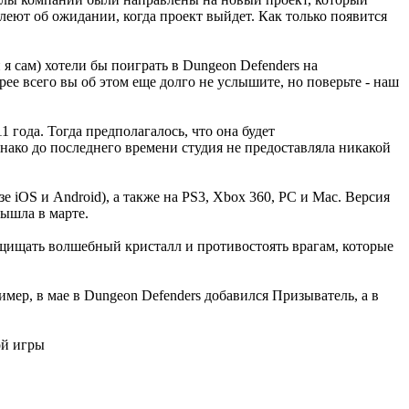
леют об ожидании, когда проект выйдет. Как только появится
я сам) хотели бы поиграть в Dungeon Defenders на
ее всего вы об этом еще долго не услышите, но поверьте - наш
 года. Тогда предполагалось, что она будет
нако до последнего времени студия не предоставляла никакой
е iOS и Android), а также на PS3, Xbox 360, PC и Mac. Версия
вышла в марте.
ащищать волшебный кристалл и противостоять врагам, которые
мер, в мае в Dungeon Defenders добавился Призыватель, а в