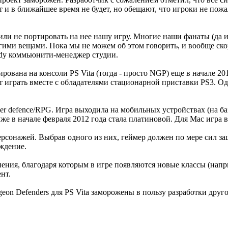
 и в ближайшее время не будет, но обещают, что игроки не пожа
или не портировать на нее нашу игру. Многие наши фанаты (да и 
гими вещами. Пока мы не можем об этом говорить, и вообще скор
endy коммьюнити-менеджер студии.
вана на консоли PS Vita (тогда - просто NGP) еще в начале 2011
 играть вместе с обладателями стационарной приставки PS3. Од
er defence/RPG. Игра выходила на мобильных устройствах (на баз
уже в начале февраля 2012 года стала платиновой. Для Mac игра 
ерсонажей. Выбрав одного из них, геймер должен по мере сил з
ождение.
ения, благодаря которым в игре появляются новые классы (напри
нт.