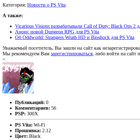
Категория:
Новости о PS Vita
А также:
Vicarious Visions разрабатывали Call of Duty: Black Ops 2 д
Анонс новой Dungeon RPG для PS Vita
Об Oddworld: Strangers Wrath HD и Bioshock для PS Vita
Уважаемый посетитель, Вы зашли на сайт как незарегистриров
Мы рекомендуем Вам
зарегистрироваться
, либо войти на сайт 
<
Публикаций:
0
Комментариев:
56
PSP:
300X
PS Vita:
Wi-Fi
Прошивка:
2.12
Цвет:
Black