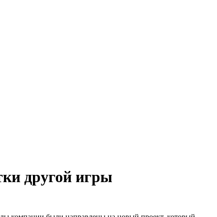
тки другой игры
 силы компании были направлены на новый проект, который