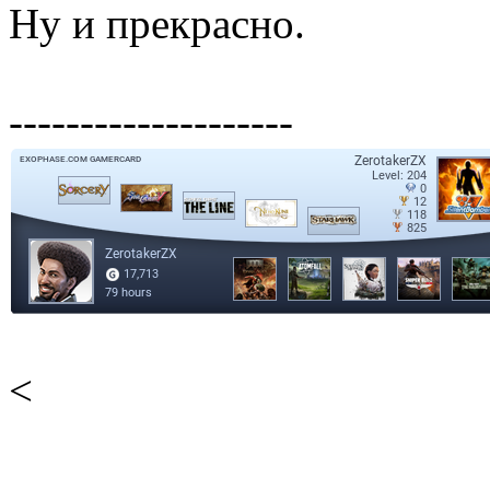
Ну и прекрасно.
--------------------
<