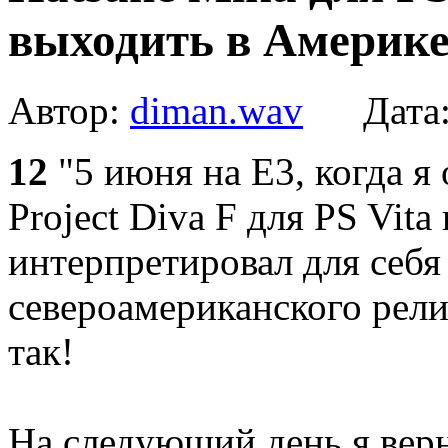
выходить в Америк
Автор:
diman.wav
Дата
12
"5 июня на Е3, когда я
Project Diva F для PS Vita
интерпретировал для себя 
североамериканского рели
так!
На следующий день я верн