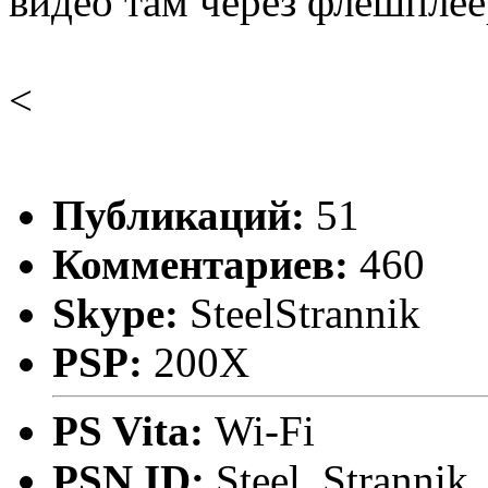
видео там через флешплеер
<
Публикаций:
51
Комментариев:
460
Skype:
SteelStrannik
PSP:
200X
PS Vita:
Wi-Fi
PSN ID:
Steel_Strannik