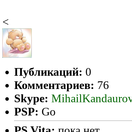
<
Публикаций:
0
Комментариев:
76
Skype:
MihailKandauro
PSP:
Go
PS Vita:
пока нет