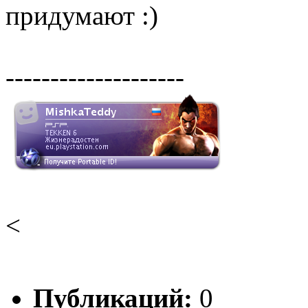
придумают :)
--------------------
<
Публикаций:
0