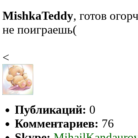
MishkaTeddy
, готов огор
не поиграешь(
<
Публикаций:
0
Комментариев:
76
Skype:
MihailKandauro