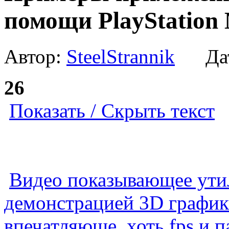
помощи PlayStation 
Автор:
SteelStrannik
Дат
26
Показать / Скрыть текст
Видео показывающее утил
демонстрацией 3D график
впечатляюще, хоть fps и п