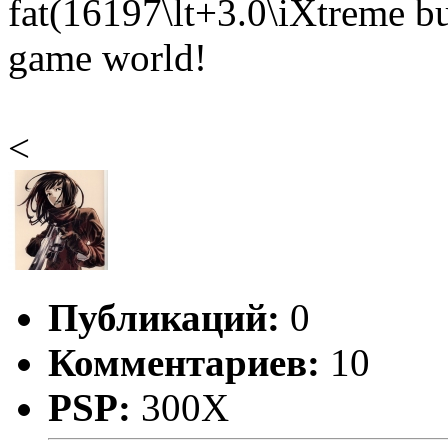
fat(16197\lt+3.0\iXtreme 
game world!
<
Публикаций:
0
Комментариев:
10
PSP:
300X