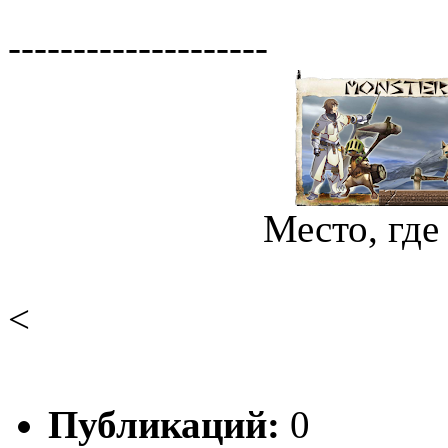
--------------------
Место, где
<
Публикаций:
0