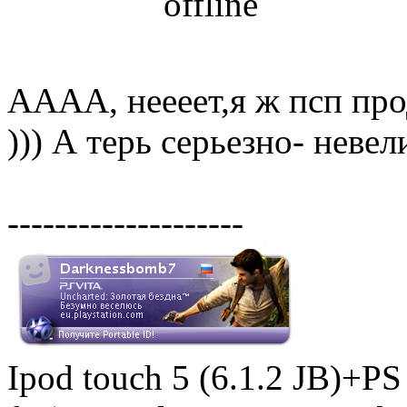
АААА, неееет,я ж псп про
))) А терь серьезно- невел
--------------------
Ipod touch 5 (6.1.2 JB)+P