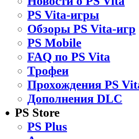
Новости о PS Vita
PS Vita-игры
Обзоры PS Vita-игр
PS Mobile
FAQ по PS Vita
Трофеи
Прохождения PS Vit
Дополнения DLC
PS Store
PS Plus