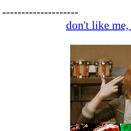
--------------------
don't like me,