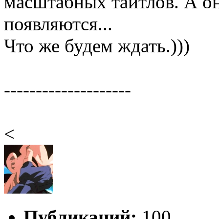
масштабных тайтлов. А они
появляются...
Что же будем ждать.)))
--------------------
<
Публикаций:
100