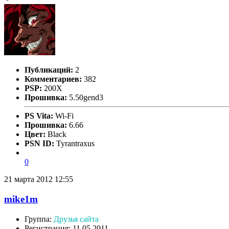
Публикаций:
2
Комментариев:
382
PSP:
200X
Прошивка:
5.50gend3
PS Vita:
Wi-Fi
Прошивка:
6.66
Цвет:
Black
PSN ID:
Tyrantraxus
0
21 марта 2012 12:55
mike1m
Группа:
Друзья сайта
Регистрация: 11.05.2011