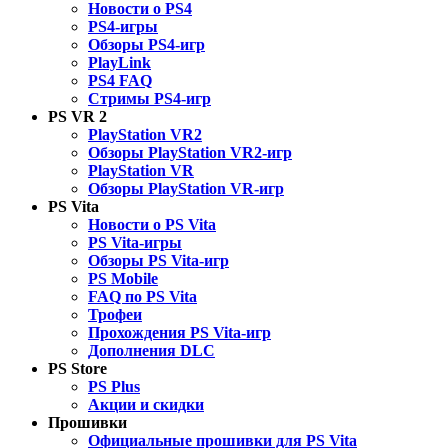
Новости о PS4
PS4-игры
Обзоры PS4-игр
PlayLink
PS4 FAQ
Стримы PS4-игр
PS VR 2
PlayStation VR2
Обзоры PlayStation VR2-игр
PlayStation VR
Обзоры PlayStation VR-игр
PS Vita
Новости о PS Vita
PS Vita-игры
Обзоры PS Vita-игр
PS Mobile
FAQ по PS Vita
Трофеи
Прохождения PS Vita-игр
Дополнения DLC
PS Store
PS Plus
Акции и скидки
Прошивки
Официальные прошивки для PS Vita