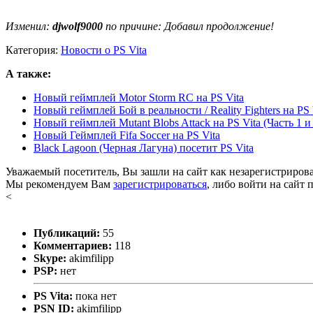
Изменил:
djwolf9000
по причине: Добавил продолжение!
Категория:
Новости о PS Vita
А также:
Новый геймплей Motor Storm RC на PS Vita
Новый геймплей Бой в реальности / Reality Fighters на PS 
Новый геймплей Mutant Blobs Attack на PS Vita (Часть 1 и 
Новый Геймплей Fifa Soccer на PS Vita
Black Lagoon (Черная Лагуна) посетит PS Vita
Уважаемый посетитель, Вы зашли на сайт как незарегистриров
Мы рекомендуем Вам
зарегистрироваться
, либо войти на сайт 
<
Публикаций:
55
Комментариев:
118
Skype:
akimfilipp
PSP:
нет
PS Vita:
пока нет
PSN ID:
akimfilipp