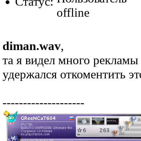
Статус:
diman.wav
,
та я видел много рекламы 
удержался откоментить эт
--------------------