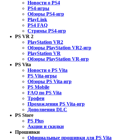
Новости о PS4
PS4-игры
Обзоры PS4-игр
PlayLink
PS4 FAQ
Стримы PS4-игр
PS VR 2
PlayStation VR2
Обзоры PlayStation VR2-игр
PlayStation VR
Обзоры PlayStation VR-игр
PS Vita
Новости о PS Vita
PS Vita-игры
Обзоры PS Vita-игр
PS Mobile
FAQ по PS Vita
Трофеи
Прохождения PS Vita-игр
Дополнения DLC
PS Store
PS Plus
Акции и скидки
Прошивки
Официальные прошивки для PS Vita