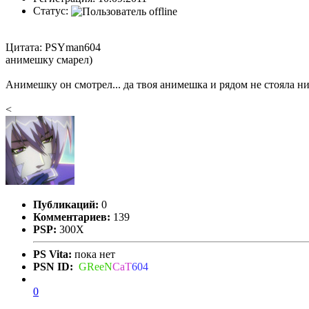
Статус:
Цитата: PSYman604
анимешку смарел)
Анимешку он смотрел... да твоя анимешка и рядом не стояла ни
<
Публикаций:
0
Комментариев:
139
PSP:
300X
PS Vita:
пока нет
PSN ID:
GReeN
CaT
604
0