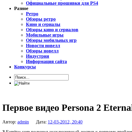
Официальные прошивки для PS4
Разное
Ретро
Обзоры ретро
Кино и сериалы
Обзоры кино и сериалов
Мобильные игры
Обзоры мобильных игр
Новости новелл
Обзоры новелл
Индустрия
Информация сайта
Конкурсы
Первое видео Persona 2 Etern
Автор:
admin
Дата:
12-03-2012, 20:40
3
Famitsu.com получил эксклюзивный доступ к первому трейлеру 