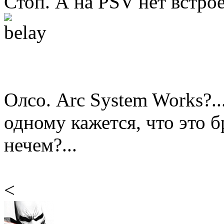
Стоп. А на PSV нет встро
Олсо. Arc System Works?..
одному кажется, что это б
нечем?...
<