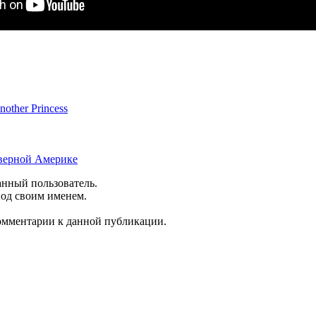
other Princess
Северной Америке
анный пользователь.
под своим именем.
комментарии к данной публикации.