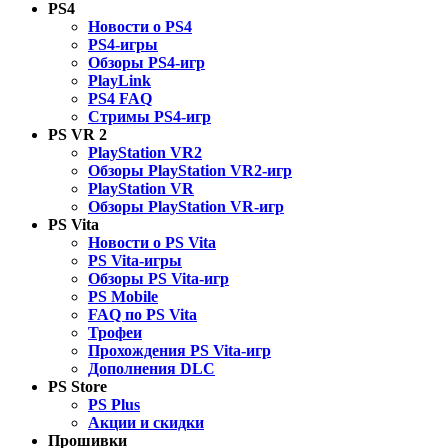
PS4
Новости о PS4
PS4-игры
Обзоры PS4-игр
PlayLink
PS4 FAQ
Стримы PS4-игр
PS VR 2
PlayStation VR2
Обзоры PlayStation VR2-игр
PlayStation VR
Обзоры PlayStation VR-игр
PS Vita
Новости о PS Vita
PS Vita-игры
Обзоры PS Vita-игр
PS Mobile
FAQ по PS Vita
Трофеи
Прохождения PS Vita-игр
Дополнения DLC
PS Store
PS Plus
Акции и скидки
Прошивки