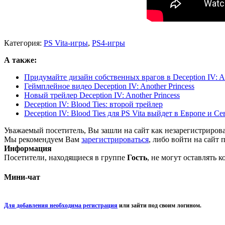
Категория:
PS Vita-игры
,
PS4-игры
А также:
Придумайте дизайн собственных врагов в Deception IV: An
Геймплейное видео Deception IV: Another Princess
Новый трейлер Deception IV: Another Princess
Deception IV: Blood Ties: второй трейлер
Deception IV: Blood Ties для PS Vita выйдет в Европе и 
Уважаемый посетитель, Вы зашли на сайт как незарегистриров
Мы рекомендуем Вам
зарегистрироваться
, либо войти на сайт 
Информация
Посетители, находящиеся в группе
Гость
, не могут оставлять 
Мини-чат
Для добавления необходима регистрация
или зайти под своим логином.