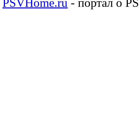
PSVHome.ru
- портал о P