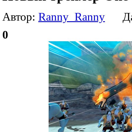
Автор:
Ranny_Ranny
Да
0