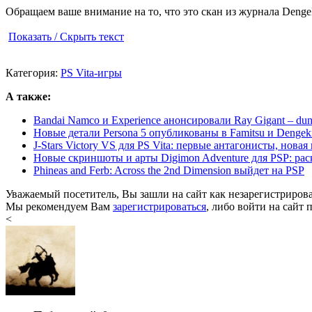
Обращаем ваше внимание на то, что это скан из журнала Dengeki
Показать / Скрыть текст
Категория:
PS Vita-игры
А также:
Bandai Namco и Experience анонсировали Ray Gigant – du
Новые детали Persona 5 опубликованы в Famitsu и Dengeki
J-Stars Victory VS для PS Vita: первые антагонисты, новая
Новые скриншоты и арты Digimon Adventure для PSP: раск
Phineas and Ferb: Across the 2nd Dimension выйдет на PSP
Уважаемый посетитель, Вы зашли на сайт как незарегистриров
Мы рекомендуем Вам
зарегистрироваться
, либо войти на сайт 
<