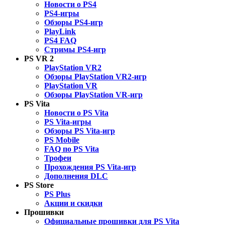
Новости о PS4
PS4-игры
Обзоры PS4-игр
PlayLink
PS4 FAQ
Стримы PS4-игр
PS VR 2
PlayStation VR2
Обзоры PlayStation VR2-игр
PlayStation VR
Обзоры PlayStation VR-игр
PS Vita
Новости о PS Vita
PS Vita-игры
Обзоры PS Vita-игр
PS Mobile
FAQ по PS Vita
Трофеи
Прохождения PS Vita-игр
Дополнения DLC
PS Store
PS Plus
Акции и скидки
Прошивки
Официальные прошивки для PS Vita